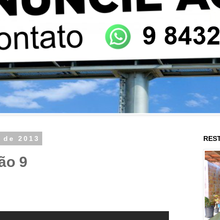
o de 2013
RES
ão 9