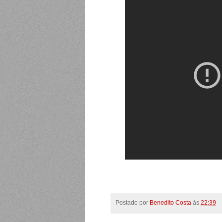
Postado por
Benedito Costa
às
22:39