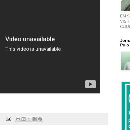
EM S
VISI
CLIQ
Jorn
Polo