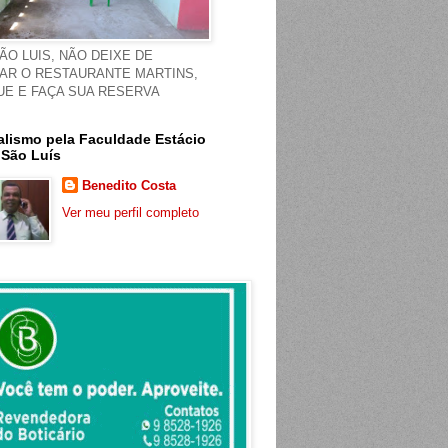
ÃO LUIS, NÃO DEIXE DE
TAR O RESTAURANTE MARTINS,
UE E FAÇA SUA RESERVA
alismo pela Faculdade Estácio
 São Luís
Benedito Costa
Ver meu perfil completo