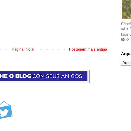
Criaç
vá à 
falar
6872.
Página inicial
Postagem mais antiga
Arqu