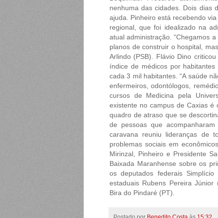
nenhuma das cidades. Dois dias de
ajuda. Pinheiro está recebendo vi
regional, que foi idealizado na 
atual administração. “Chegamos a 
planos de construir o hospital, m
Arlindo (PSB). Flávio Dino critic
índice de médicos por habitante
cada 3 mil habitantes. “A saúde n
enfermeiros, odontólogos, remédi
cursos de Medicina pela Univer
existente no campus de Caxias é o
quadro de atraso que se descorti
de pessoas que acompanharam a
caravana reuniu lideranças de 
problemas sociais em econômico
Mirinzal, Pinheiro e Presidente 
Baixada Maranhense sobre os prin
os deputados federais Simplíci
estaduais Rubens Pereira Júnior
Bira do Pindaré (PT).
Postado por
Benedito Costa
às
15:32