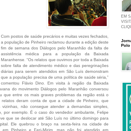
EM S
VISI
CLIQ
Com postos de saúde precários e muitas vezes fechados,
Jorn
a população de Pinheiro reclamou durante a edição deste
Polo
fim de semana dos Diálogos pelo Maranhão da falta de
assistência médica para a população da Baixada
Maranhense. “Os relatos que ouvimos por toda a Baixada
sobre falta de atendimento médico e das peregrinações
diárias para serem atendidos em São Luís demonstram
que a população precisa de uma política de saúde séria,”
comentou Flávio Dino. Em visita à região da Baixada
ravana do movimento Diálogos pelo Maranhão conversou
ou que entre os mais graves problemas da região está o
s relatos deram conta de que a cidade de Pinheiro, que
s vizinhas, não consegue atender a demandas simples,
, por exemplo. É o caso do vendedor ambulante, Felipe
eve que se deslocar até São Luís no último domingo para
pital. Ele quebrou o braço na sexta-feira na cidade de
 em Pinheiro e Feri-Mirim, mas não foi atendido em