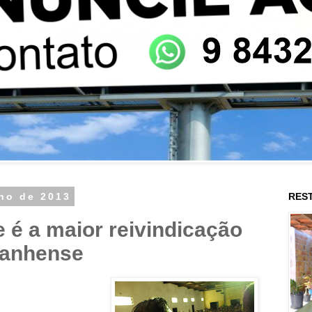
lho de 2013
RES
 é a maior reivindicação
ranhense