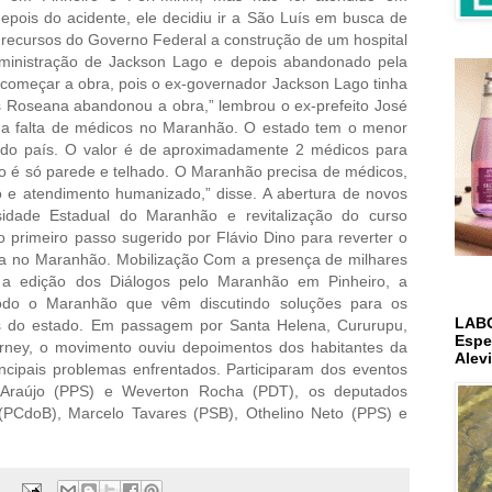
pois do acidente, ele decidiu ir a São Luís em busca de
a recursos do Governo Federal a construção de um hospital
administração de Jackson Lago e depois abandonado pela
começar a obra, pois o ex-governador Jackson Lago tinha
as Roseana abandonou a obra,” lembrou o ex-prefeito José
ou a falta de médicos no Maranhão. O estado tem o menor
s do país. O valor é de aproximadamente 2 médicos para
ão é só parede e telhado. O Maranhão precisa de médicos,
o e atendimento humanizado,” disse. A abertura de novos
sidade Estadual do Maranhão e revitalização do curso
 primeiro passo sugerido por Flávio Dino para reverter o
na no Maranhão. Mobilização Com a presença de milhares
 edição dos Diálogos pelo Maranhão em Pinheiro, a
todo o Maranhão que vêm discutindo soluções para os
LAB
s do estado. Em passagem por Santa Helena, Cururupu,
Espe
Sarney, o movimento ouviu depoimentos dos habitantes da
Alev
cipais problemas enfrentados. Participaram dos eventos
o Araújo (PPS) e Weverton Rocha (PDT), os deputados
 (PCdoB), Marcelo Tavares (PSB), Othelino Neto (PPS) e