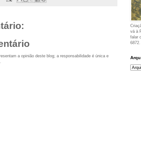
ário:
Criaç
vá à 
falar
ntário
6872.
esentam a opinião deste blog; a responsabilidade é única e
Arqu
.