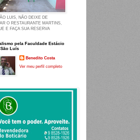
ÃO LUIS, NÃO DEIXE DE
TAR O RESTAURANTE MARTINS,
UE E FAÇA SUA RESERVA
alismo pela Faculdade Estácio
 São Luís
Benedito Costa
Ver meu perfil completo