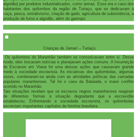
algodão) por produtos industrializados, como armas. Esse era o caso dos
habitantes dos quilombos da região de Turiaçu, que se dedicavam à
caça, pesca, extrativismo, criação de gado, agricultura de subsistência, a
produção de fumo e algodão, além do garimpo.
Crianças de Jamarí – Turiaçú
Os quilombos do Maranhão também se comunicavam entre si. Desse
modo, eles trocavam notícias e planejavam ações comuns. A Insurreição
de Escravos em Viana foi uma dessas ações que causavam grande
medo à sociedade escravista. As iniciativas dos quilombolas, algumas
vezes, combinaram-se ainda com as atividades políticas das camadas
populares maranhenses. Tal foi o caso da Balaiada, o maior conflito
ocorrido no Maranhão.
Tais situações revelam que os escravos negros maranhenses reagiram
de diferentes formas à situação degradante que a escravidão
estabeleceu. Enfrentando a sociedade escravista, os quilombolas
escreviam importantes capítulos da história brasileira.