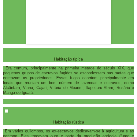
Habitação tipíca
Era comum, principalmente na primeira metade do século XIX, que
pequenos grupos de escravos fugidos se escondessem nas matas que
cercavam as propriedades. Essas fugas ocorriam principalmente em
locais que reuniam um bom número de fazendas e escravos, como
Alcântara, Viana, Cajarí, Vitória do Mearim, Itapecuru-Mirim, Rosário e
Manga do Iguará.
Habitação rústica
Em vários quilombos, os ex-escravos dedicavam-se à agricultura e ao
garimpo. Eles trocavam ouro e parte da produção agrícola (fumo e