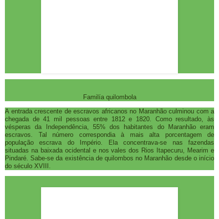
Familía quilombola
A entrada crescente de escravos africanos no Maranhão culminou com a
chegada de 41 mil pessoas entre 1812 e 1820. Como resultado, às
vésperas da Independência, 55% dos habitantes do Maranhão eram
escravos. Tal número correspondia à mais alta porcentagem de
população escrava do Império. Ela concentrava-se nas fazendas
situadas na baixada ocidental e nos vales dos Rios Itapecuru, Mearim e
Pindaré. Sabe-se da existência de quilombos no Maranhão desde o início
do século XVIII.