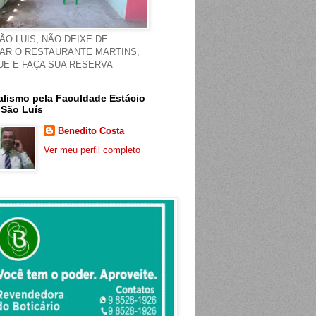
ÃO LUIS, NÃO DEIXE DE
TAR O RESTAURANTE MARTINS,
UE E FAÇA SUA RESERVA
alismo pela Faculdade Estácio
 São Luís
Benedito Costa
Ver meu perfil completo