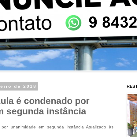
neiro de 2018
RES
Lula é condenado por
 segunda instância
 por unanimidade em segunda instância Atualizado às