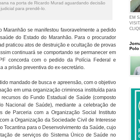
mpana na porta de Ricardo Murad aguardando decisão
judicial para prendê-lo.
EM S
VISI
CLIQ
no Maranhão se manifestou favoravelmente a pedido
e saúde do Estado do Maranhão. Para o procurador
Jorn
d praticou atos de destruição e ocultação de provas
Polo
 assim continuará se comportando se permanecer em
PF concorda com o pedido da Polícia Federal e
 a prisão preventiva do ex-secretário.
dido mandado de busca e apreensão, com o objetivo
ipação em uma organização criminosa instituída para
ar recursos do Fundo Estadual de Saúde (composto
o Nacional de Saúde), mediante a celebração de
 de Parceria com a Organização Social Instituto
 com a Organização da Sociedade Civil de Interesse
o Tocantina para o Desenvolvimento da Saúde, cujo
restação de serviços do Sistema Único de Saúde no