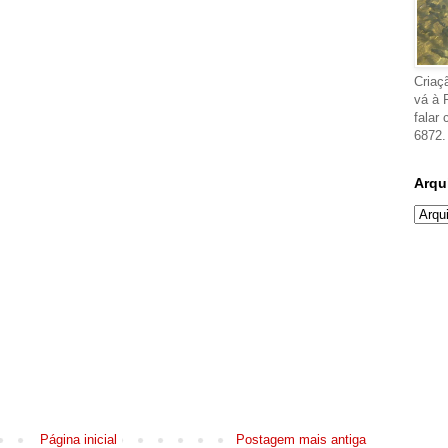
Criaç
vá à 
falar
6872.
Arqu
Página inicial
Postagem mais antiga