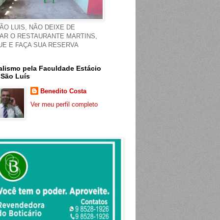
ÃO LUIS, NÃO DEIXE DE
TAR O RESTAURANTE MARTINS,
UE E FAÇA SUA RESERVA
alismo pela Faculdade Estácio
 São Luís
Benedito Costa
Ver meu perfil completo