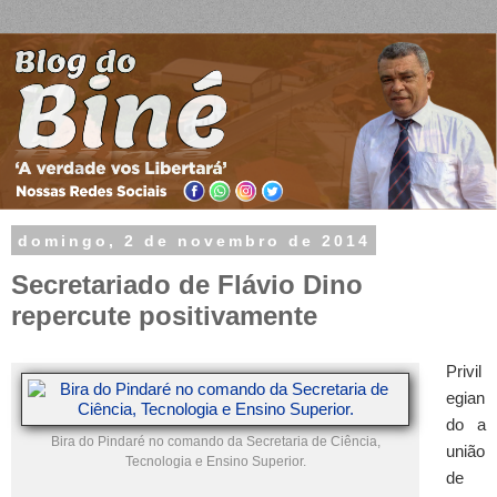
domingo, 2 de novembro de 2014
Secretariado de Flávio Dino
repercute positivamente
Privil
egian
do a
Bira do Pindaré no comando da Secretaria de Ciência,
união
Tecnologia e Ensino Superior.
de