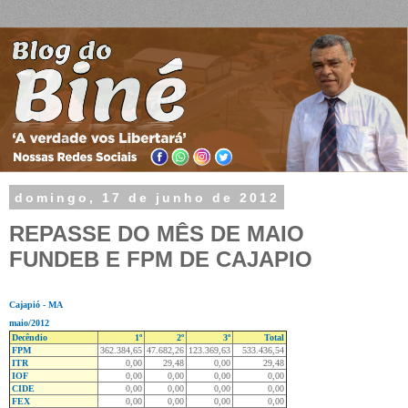
domingo, 17 de junho de 2012
REPASSE DO MÊS DE MAIO
FUNDEB E FPM DE CAJAPIO
Cajapió - MA
maio/2012
Decêndio
1º
2º
3º
Total
FPM
362.384,65
47.682,26
123.369,63
533.436,54
ITR
0,00
29,48
0,00
29,48
IOF
0,00
0,00
0,00
0,00
CIDE
0,00
0,00
0,00
0,00
FEX
0,00
0,00
0,00
0,00