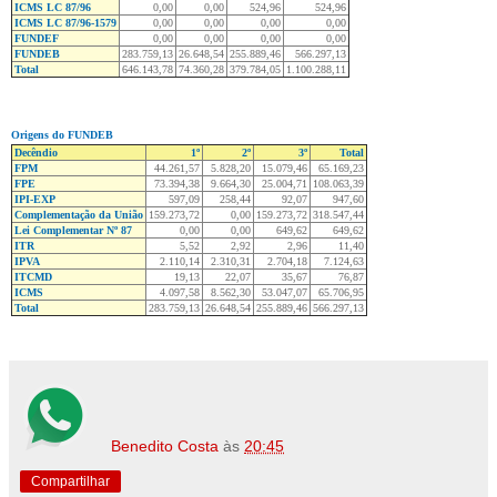
ICMS LC 87/96
0,00
0,00
524,96
524,96
ICMS LC 87/96-1579
0,00
0,00
0,00
0,00
FUNDEF
0,00
0,00
0,00
0,00
FUNDEB
283.759,13
26.648,54
255.889,46
566.297,13
Total
646.143,78
74.360,28
379.784,05
1.100.288,11
Origens do FUNDEB
Decêndio
1º
2º
3º
Total
FPM
44.261,57
5.828,20
15.079,46
65.169,23
FPE
73.394,38
9.664,30
25.004,71
108.063,39
IPI-EXP
597,09
258,44
92,07
947,60
Complementação da União
159.273,72
0,00
159.273,72
318.547,44
Lei Complementar Nº 87
0,00
0,00
649,62
649,62
ITR
5,52
2,92
2,96
11,40
IPVA
2.110,14
2.310,31
2.704,18
7.124,63
ITCMD
19,13
22,07
35,67
76,87
ICMS
4.097,58
8.562,30
53.047,07
65.706,95
Total
283.759,13
26.648,54
255.889,46
566.297,13
Benedito Costa
às
20:45
Compartilhar